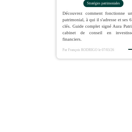
Stratégies patrimoniales
Découvrez comment fonctionne un
patrimonial, à qui il s'adresse et ses 
clés. Guide complet signé Aura Patr
cabinet de conseil en investiss
financiers.
Par François RODRIGO
le 07/03/26