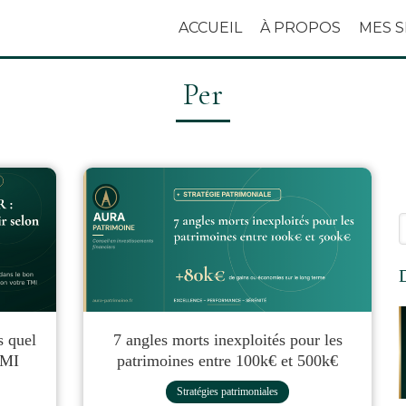
ACCUEIL
À PROPOS
MES S
Per
R
D
s quel
7 angles morts inexploités pour les
TMI
patrimoines entre 100k€ et 500k€
Stratégies patrimoniales