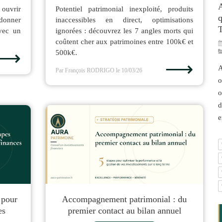
A
 ouvrir
Potentiel patrimonial inexploité, produits
q
rdonner
inaccessibles en direct, optimisations
avec un
ignorées : découvrez les 7 angles morts qui
coûtent cher aux patrimoines entre 100k€ et
⟶
500k€.
⟶
A
Par François RODRIGO
le 10/03/26
o
o
d
e
 pour
Accompagnement patrimonial : du
es
premier contact au bilan annuel