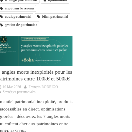
stratégie patrimoniale
optimisation
impôt sur le revenu
audit patrimonial
bilan patrimonial
gestion de patrimoine
 angles morts inexploités pour les
atrimoines entre 100k€ et 500k€
10 Mar 2026
François RODRIGO
Stratégies patrimoniales
otentiel patrimonial inexploité, produits
naccessibles en direct, optimisations
gnorées : découvrez les 7 angles morts
ui coûtent cher aux patrimoines entre
00k€ et 500k€.