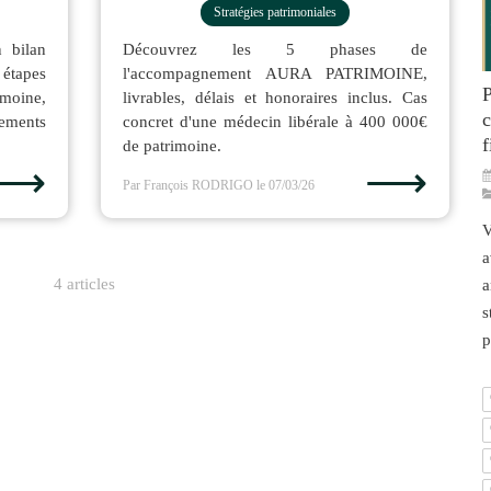
Stratégies patrimoniales
 bilan
Découvrez les 5 phases de
6 étapes
l'accompagnement AURA PATRIMOINE,
P
imoine,
livrables, délais et honoraires inclus. Cas
c
ements
concret d'une médecin libérale à 400 000€
f
de patrimoine.
⟶
⟶
Par François RODRIGO
le 07/03/26
V
a
4 articles
a
s
p