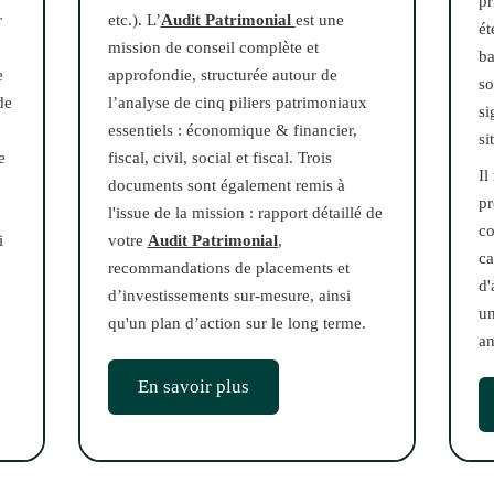
pr
r
etc.). L’
Audit Patrimonial
est une
ét
mission de conseil complète et
ba
e
approfondie, structurée autour de
so
de
l’analyse de cinq piliers patrimoniaux
si
essentiels : économique & financier,
si
e
fiscal, civil, social et fiscal. Trois
Il
documents sont également remis à
pr
l'issue de la mission : rapport détaillé de
co
i
votre
Audit Patrimonial
,
ca
recommandations de placements et
d'
d’investissements sur-mesure, ainsi
un
qu'un plan d’action sur le long terme.
an
En savoir plus