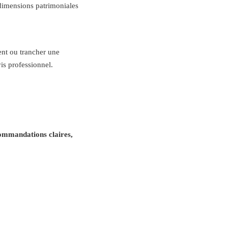
s dimensions patrimoniales
ent ou trancher une
is professionnel.
ommandations claires,