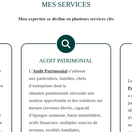
MES SERVICES
Mon expertise se décline en plusieurs services clés
AUDIT PATRIMONIAL
e
L’
Audit Patrimonial
s’adresse
aux particuliers, familles, chefs
L
en
d’entreprises dont la
P
situation patrimoniale nécessite une
a 
analyse approfondie et des solutions sur
pa
mesure (revenus élevés, capacité
dé
e
d’épargne soutenue, biens immobiliers,
d'
on
actifs financiers, multiples sources de
re
.
revenus, sociétés familiales,